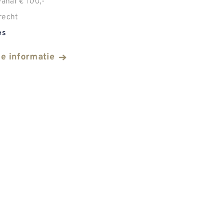
anaf € 100,-
recht
es
he informatie