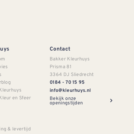
Huys
Contact
om
Bakker Kleurhuys
vies
Prisma 81
s
3364 DJ Sliedrecht
rblog
0184 - 70 15 95
Kleurhuys
info@kleurhuys.nl
Kleur en Sfeer
Bekijk onze
openingstijden
e
ng & levertijd