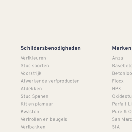
Schildersbenodigheden
Merken
Verfkleuren
Anza
Stuc soorten
Basebet
Voorstrijk
Betonloo
Afwerkende verfproducten
Flocx
Afdekken
HPX
Stuc Spanen
Oxidestu
Kit en plamuur
Parfait L
Kwasten
Pure & O
Verfrollen en beugels
San Mar
Verfbakken
SIA