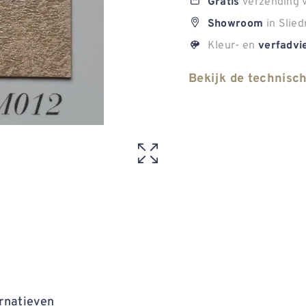
verzending v
Gratis
in Slied
Showroom
Kleur- en
verfadvi
Bekijk de technisc
rnatieven