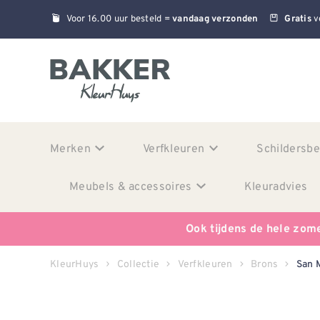
Voor 16.00 uur besteld =
v
vandaag verzonden
Gratis
Merken
Verfkleuren
Schildersb
Meubels & accessoires
Kleuradvies
Ook tijdens de hele zom
KleurHuys
Collectie
Verfkleuren
Brons
San 