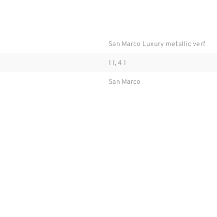
San Marco Luxury metallic verf
1 l, 4 l
San Marco