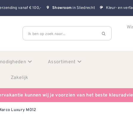
erzending vanaf € 100,-
in Sliedrecht
Kleur- en verfa
Showroom
Wi
Ik ben op zoek naar...
enodigheden
Assortiment
Zakelijk
ervakantie kunnen wij je voorzien van het beste kleuradvi
Marco Luxury M012