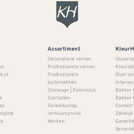
Assortiment
Kleur
Decoratieve verven
Showro
on
Professionele verven
Kleurad
k.nl
Professionele
Over on
buitenlakken
Interieu
Stoneage | Betonstuc
Bakker 
c
Sierlijsten
Bakker 
iss
Gereedschap
Contact
riginal
verhuurservice
Zakelijk
co
Merken
Garanti
Verzendi