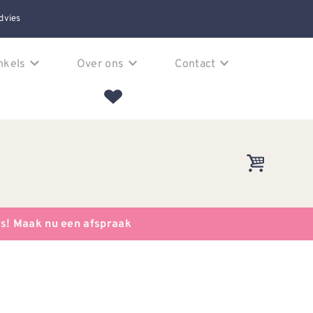
dvies
nkels
Over ons
Contact
es! Maak nu een afspraak