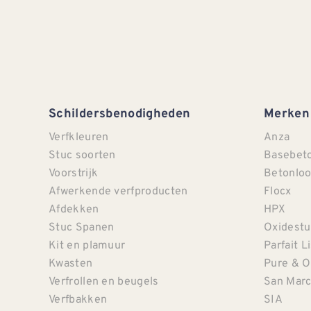
Schildersbenodigheden
Merken
Verfkleuren
Anza
Stuc soorten
Basebet
Voorstrijk
Betonloo
Afwerkende verfproducten
Flocx
Afdekken
HPX
Stuc Spanen
Oxidestu
Kit en plamuur
Parfait L
Kwasten
Pure & O
Verfrollen en beugels
San Mar
Verfbakken
SIA