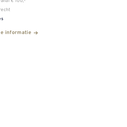
anaf € 100,-
recht
es
he informatie