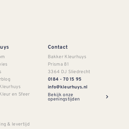
Huys
Contact
om
Bakker Kleurhuys
vies
Prisma 81
s
3364 DJ Sliedrecht
rblog
0184 - 70 15 95
Kleurhuys
info@kleurhuys.nl
Kleur en Sfeer
Bekijk onze
openingstijden
e
ng & levertijd