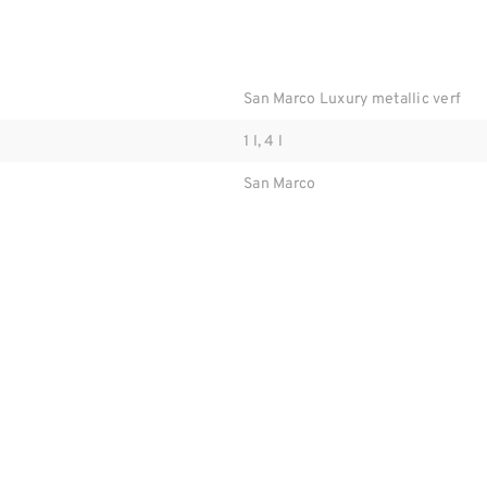
San Marco Luxury metallic verf
1 l, 4 l
San Marco