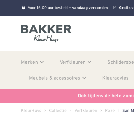
Voor 16.00 uur besteld =
v
vandaag verzonden
Gratis
Merken
Verfkleuren
Schildersb
Meubels & accessoires
Kleuradvies
Ook tijdens de hele zom
KleurHuys
Collectie
Verfkleuren
Roze
San M