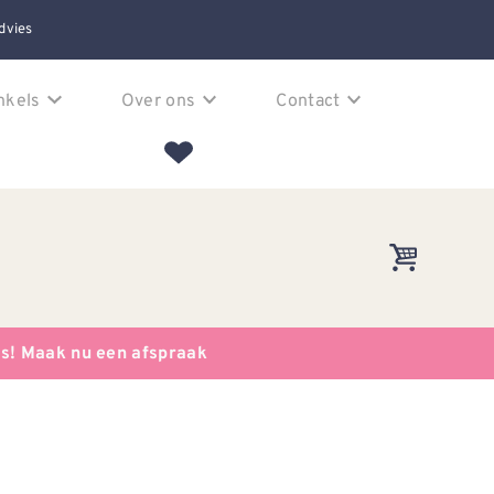
dvies
nkels
Over ons
Contact
es! Maak nu een afspraak