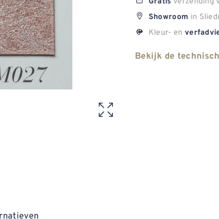
verzending v
Gratis
in Slied
Showroom
Kleur- en
verfadvi
Bekijk de technisc
rnatieven