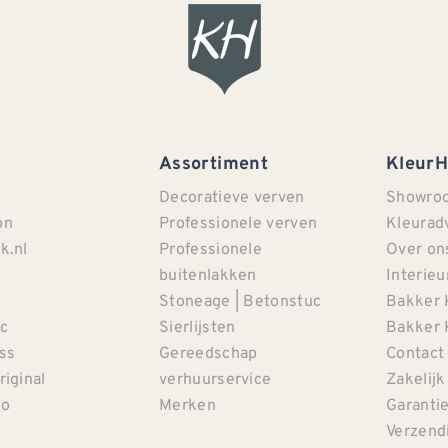
Assortiment
Kleur
Decoratieve verven
Showro
on
Professionele verven
Kleurad
k.nl
Professionele
Over on
buitenlakken
Interieu
Stoneage | Betonstuc
Bakker 
c
Sierlijsten
Bakker 
iss
Gereedschap
Contact
riginal
verhuurservice
Zakelijk
co
Merken
Garanti
Verzendi