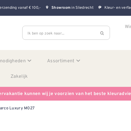
erzending vanaf € 100,-
in Sliedrecht
Kleur- en verfa
Showroom
Wi
Ik ben op zoek naar...
enodigheden
Assortiment
Zakelijk
ervakantie kunnen wij je voorzien van het beste kleuradvi
arco Luxury M027