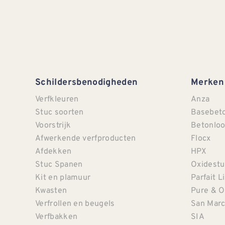
Schildersbenodigheden
Merken
Verfkleuren
Anza
Stuc soorten
Basebet
Voorstrijk
Betonloo
Afwerkende verfproducten
Flocx
Afdekken
HPX
Stuc Spanen
Oxidestu
Kit en plamuur
Parfait L
Kwasten
Pure & O
Verfrollen en beugels
San Mar
Verfbakken
SIA