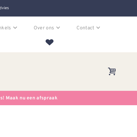
dvies
nkels
Over ons
Contact
es! Maak nu een afspraak