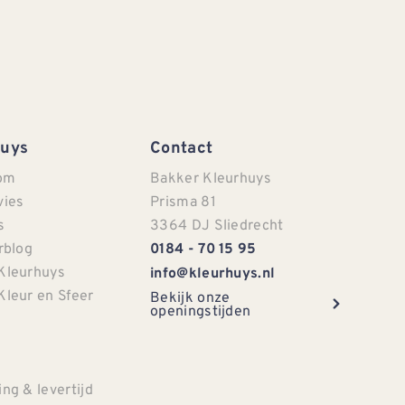
Huys
Contact
om
Bakker Kleurhuys
vies
Prisma 81
s
3364 DJ Sliedrecht
rblog
0184 - 70 15 95
Kleurhuys
info@kleurhuys.nl
Kleur en Sfeer
Bekijk onze
openingstijden
e
ng & levertijd