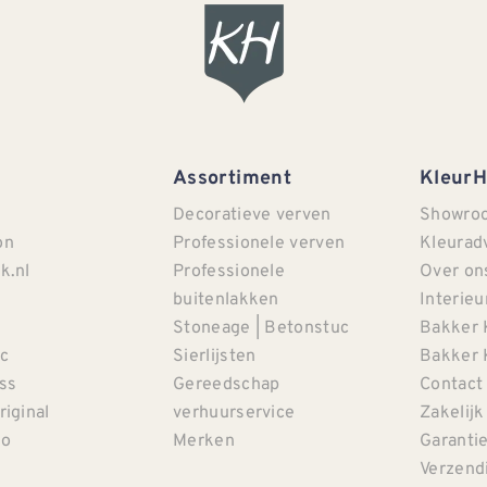
Assortiment
Kleur
Decoratieve verven
Showro
on
Professionele verven
Kleurad
k.nl
Professionele
Over on
buitenlakken
Interieu
Stoneage | Betonstuc
Bakker 
c
Sierlijsten
Bakker 
iss
Gereedschap
Contact
riginal
verhuurservice
Zakelijk
co
Merken
Garanti
Verzendi