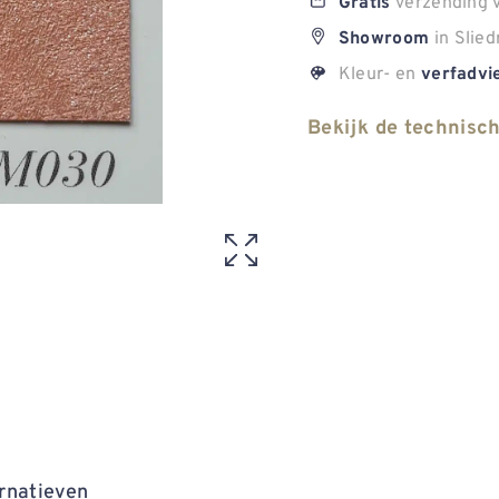
verzending v
Gratis
in Slied
Showroom
Kleur- en
verfadvi
Bekijk de technisc
rnatieven