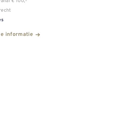
anaf € 100,-
recht
es
he informatie