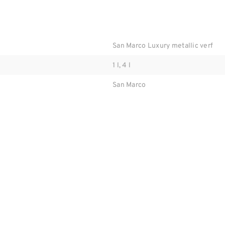
San Marco Luxury metallic verf
1 l, 4 l
San Marco