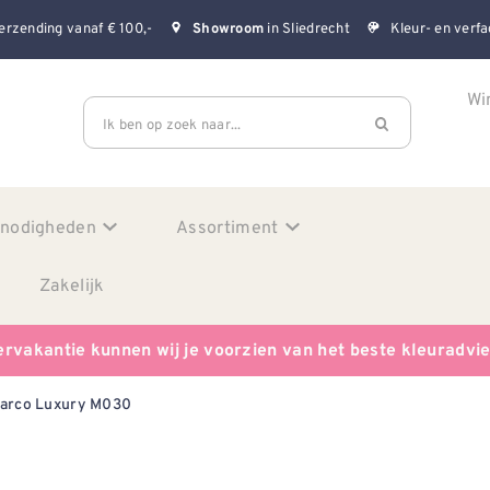
erzending vanaf € 100,-
in Sliedrecht
Kleur- en verfa
Showroom
Wi
Ik ben op zoek naar...
enodigheden
Assortiment
Zakelijk
ervakantie kunnen wij je voorzien van het beste kleuradvi
arco Luxury M030