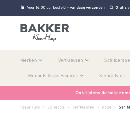
Voor 16.00 uur besteld =
v
vandaag verzonden
Gratis
Merken
Verfkleuren
Schildersb
Meubels & accessoires
Kleuradvies
Ook tijdens de hele zom
KleurHuys
Collectie
Verfkleuren
Roze
San M