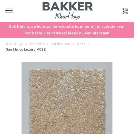
Ook tijdens de hele zomervakantie kunnen wij je voorzien van
het beste kleuradvies! Maak nu een afspraak
KleurHuys
Collectie
Verfkleuren
Roze
San Marco Luxury M032