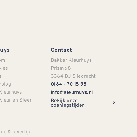
Huys
Contact
om
Bakker Kleurhuys
vies
Prisma 81
s
3364 DJ Sliedrecht
rblog
0184 - 70 15 95
Kleurhuys
info@kleurhuys.nl
Kleur en Sfeer
Bekijk onze
openingstijden
e
ng & levertijd