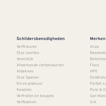
Schildersbenodigheden
Merken
Verfkleuren
Anza
Stuc soorten
Basebet
Voorstrijk
Betonloo
Afwerkende verfproducten
Flocx
Afdekken
HPX
Stuc Spanen
Oxidestu
Kit en plamuur
Parfait L
Kwasten
Pure & O
Verfrollen en beugels
San Mar
Verfbakken
SIA