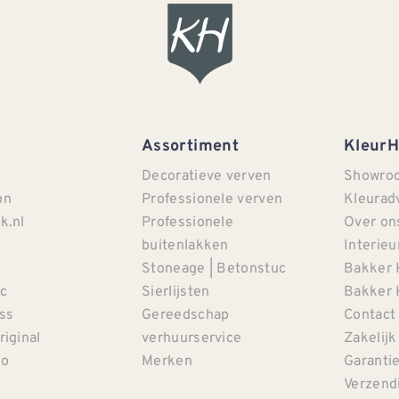
Assortiment
Kleur
Decoratieve verven
Showro
on
Professionele verven
Kleurad
k.nl
Professionele
Over on
buitenlakken
Interieu
Stoneage | Betonstuc
Bakker 
c
Sierlijsten
Bakker 
iss
Gereedschap
Contact
riginal
verhuurservice
Zakelijk
co
Merken
Garanti
Verzendi