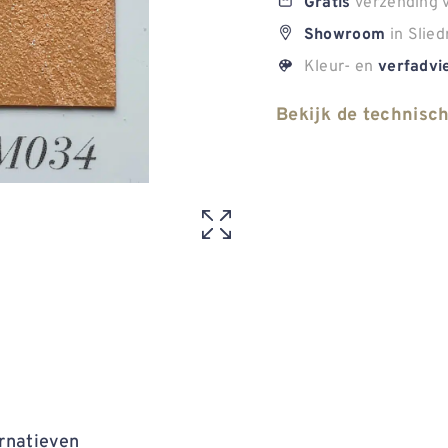
verzending v
Gratis
in Slied
Showroom
Kleur- en
verfadvi
Bekijk de technisc
rnatieven