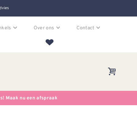
dvies
nkels
Over ons
Contact
es! Maak nu een afspraak