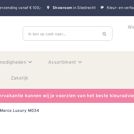
erzending vanaf € 100,-
in Sliedrecht
Kleur- en verfa
Showroom
Wi
Ik ben op zoek naar...
enodigheden
Assortiment
Zakelijk
ervakantie kunnen wij je voorzien van het beste kleuradvi
 Marco Luxury M034