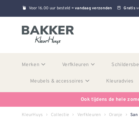
Voor 16.00 uur besteld =
v
vandaag verzonden
Gratis
Merken
Verfkleuren
Schildersb
Meubels & accessoires
Kleuradvies
Ook tijdens de hele zom
KleurHuys
Collectie
Verfkleuren
Oranje
San