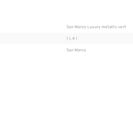
San Marco Luxury metallic verf
1 l, 4 l
San Marco