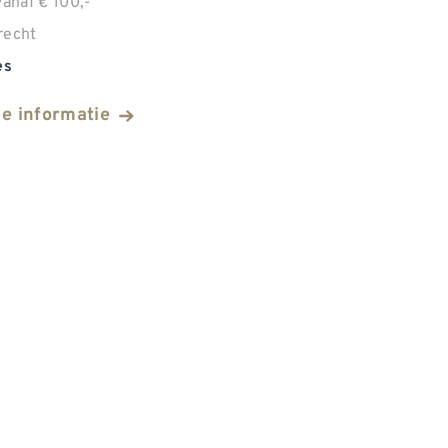
anaf € 100,-
recht
es
he informatie