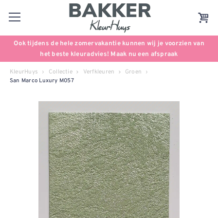
Ook tijdens de hele zomervakantie kunnen wij je voorzien van
het beste kleuradvies! Maak nu een afspraak
KleurHuys
Collectie
Verfkleuren
Groen
San Marco Luxury M057