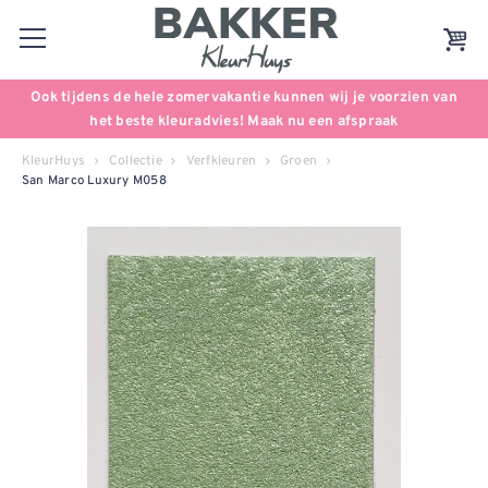
Ook tijdens de hele zomervakantie kunnen wij je voorzien van
het beste kleuradvies! Maak nu een afspraak
KleurHuys
Collectie
Verfkleuren
Groen
San Marco Luxury M058