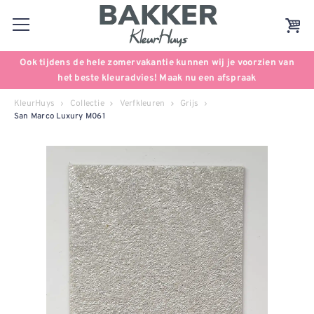
Ook tijdens de hele zomervakantie kunnen wij je voorzien van
het beste kleuradvies! Maak nu een afspraak
KleurHuys
Collectie
Verfkleuren
Grijs
San Marco Luxury M061