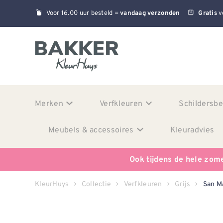
Voor 16.00 uur besteld =
v
vandaag verzonden
Gratis
Merken
Verfkleuren
Schildersb
Meubels & accessoires
Kleuradvies
Ook tijdens de hele zom
KleurHuys
Collectie
Verfkleuren
Grijs
San M