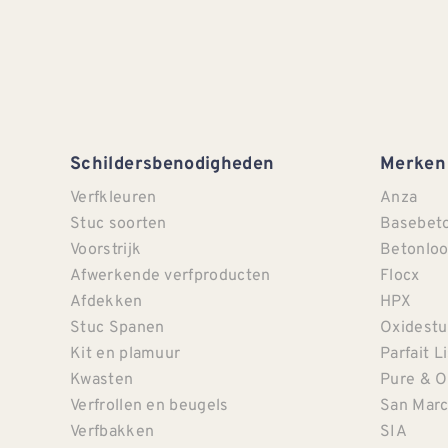
Schildersbenodigheden
Merken
Verfkleuren
Anza
Stuc soorten
Basebet
Voorstrijk
Betonloo
Afwerkende verfproducten
Flocx
Afdekken
HPX
Stuc Spanen
Oxidestu
Kit en plamuur
Parfait L
Kwasten
Pure & O
Verfrollen en beugels
San Mar
Verfbakken
SIA