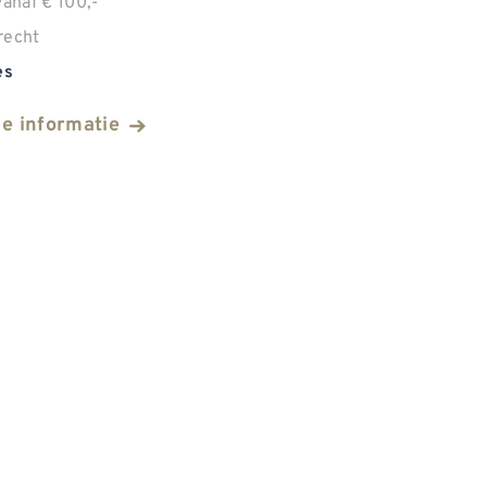
anaf € 100,-
recht
es
he informatie