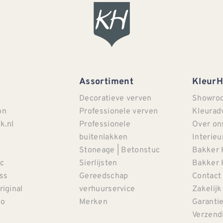
Assortiment
Kleur
Decoratieve verven
Showro
on
Professionele verven
Kleurad
k.nl
Professionele
Over on
buitenlakken
Interieu
Stoneage | Betonstuc
Bakker 
c
Sierlijsten
Bakker 
iss
Gereedschap
Contact
riginal
verhuurservice
Zakelijk
co
Merken
Garanti
Verzendi