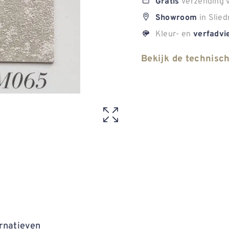
verzending v
Gratis
in Slied
Showroom
Kleur- en
verfadvi
Bekijk de technisc
rnatieven