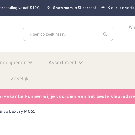
erzending vanaf € 100,-
in Sliedrecht
Kleur- en verfa
Showroom
Wi
Ik ben op zoek naar...
enodigheden
Assortiment
Zakelijk
ervakantie kunnen wij je voorzien van het beste kleuradvi
arco Luxury M065