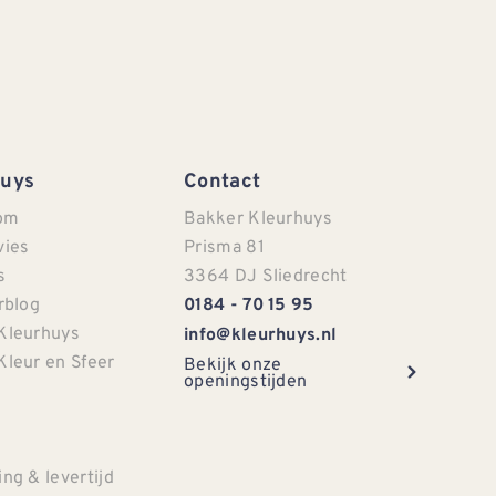
Huys
Contact
om
Bakker Kleurhuys
vies
Prisma 81
s
3364 DJ Sliedrecht
rblog
0184 - 70 15 95
Kleurhuys
info@kleurhuys.nl
Kleur en Sfeer
Bekijk onze
openingstijden
e
ng & levertijd