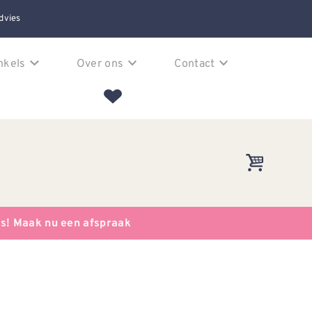
dvies
nkels
Over ons
Contact
es! Maak nu een afspraak