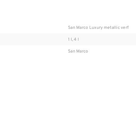
San Marco Luxury metallic verf
1 l, 4 l
San Marco