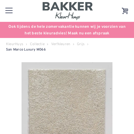
Ook tijdens de hele zomervakantie kunnen wij je voorzien van
het beste kleuradvies! Maak nu een afspraak
KleurHuys
Collectie
Verfkleuren
Grijs
San Marco Luxury M066