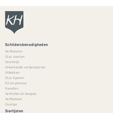
Schildersbenodigheden
Verfkleuren
Stuc soorten
Voorstrijk
Afwerkende verfproducten
Afdekken
Stuc Spanen
Kit en plamuur
Kwasten
Verfrollen en beugels
Verfbakken
Overige
Sierlijsten