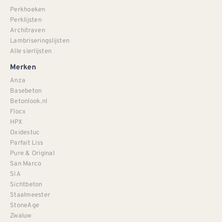
Perkhoeken
Perklijsten
Architraven
Lambriseringslijsten
Alle sierlijsten
Merken
Anza
Basebeton
Betonlook.nl
Flocx
HPX
Oxidestuc
Parfait Liss
Pure & Original
San Marco
SIA
Sichtbeton
Staalmeester
StoneAge
Zwaluw