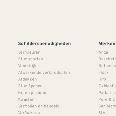
Schildersbenodigheden
Merken
Verfkleuren
Anza
Stuc soorten
Basebet
Voorstrijk
Betonloo
Afwerkende verfproducten
Flocx
Afdekken
HPX
Stuc Spanen
Oxidestu
Kit en plamuur
Parfait L
Kwasten
Pure & O
Verfrollen en beugels
San Mar
Verfbakken
SIA