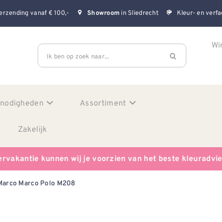
erzending vanaf € 100,-
in Sliedrecht
Kleur- en verfa
Showroom
Wi
Ik ben op zoek naar...
enodigheden
Assortiment
Zakelijk
ervakantie kunnen wij je voorzien van het beste kleuradvi
Marco Marco Polo M208