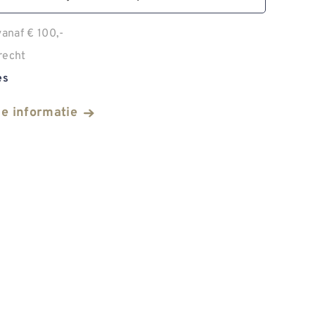
anaf € 100,-
recht
es
he informatie