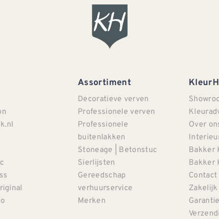
Assortiment
Kleur
Decoratieve verven
Showro
on
Professionele verven
Kleurad
k.nl
Professionele
Over on
buitenlakken
Interieu
Stoneage | Betonstuc
Bakker 
c
Sierlijsten
Bakker 
iss
Gereedschap
Contact
riginal
verhuurservice
Zakelijk
co
Merken
Garanti
Verzendi