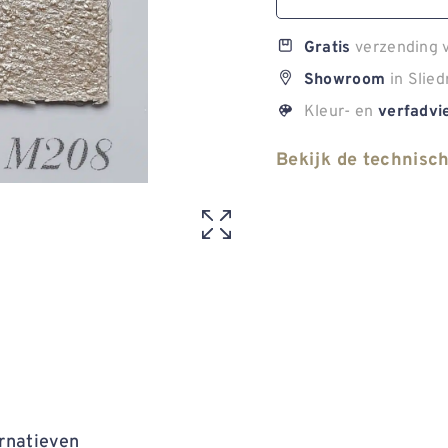
verzending v
Gratis
in Slied
Showroom
Kleur- en
verfadvi
Bekijk de technisc
rnatieven