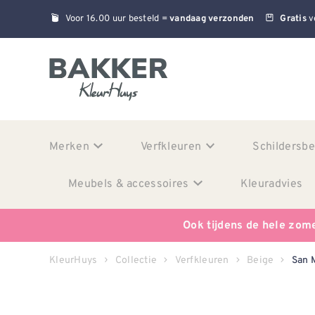
Voor 16.00 uur besteld =
v
vandaag verzonden
Gratis
Merken
Verfkleuren
Schildersb
Meubels & accessoires
Kleuradvies
Ook tijdens de hele zom
KleurHuys
Collectie
Verfkleuren
Beige
San 