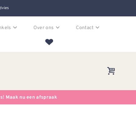
dvies
nkels
Over ons
Contact
es! Maak nu een afspraak