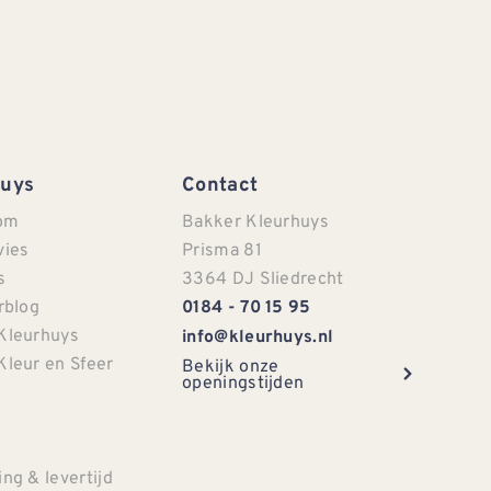
Huys
Contact
om
Bakker Kleurhuys
vies
Prisma 81
s
3364 DJ Sliedrecht
rblog
0184 - 70 15 95
Kleurhuys
info@kleurhuys.nl
Kleur en Sfeer
Bekijk onze
openingstijden
e
ng & levertijd