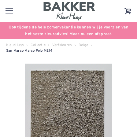
Ook tijdens de hele zomervakantie kunnen wij je voorzien van
het beste kleuradvies! Maak nu een afspraak
KleurHuys
Collectie
Verfkleuren
Beige
San Marco Marco Polo M214