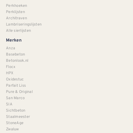
Perkhoeken
Perklijsten
Architraven
Lambriseringslijsten
Alle sierlijsten
Merken
Anza
Basebeton
Betonlook.nl
Flocx
HPX
Oxidestuc
Parfait Liss
Pure & Original
San Marco
SIA
Sichtbeton
Staalmeester
StoneAge
Zwaluw