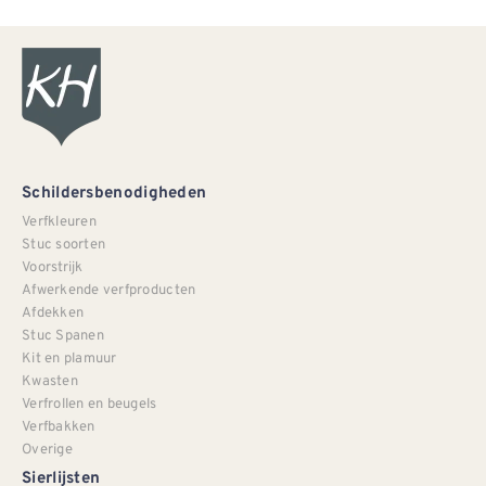
Schildersbenodigheden
Verfkleuren
Stuc soorten
Voorstrijk
Afwerkende verfproducten
Afdekken
Stuc Spanen
Kit en plamuur
Kwasten
Verfrollen en beugels
Verfbakken
Overige
Sierlijsten