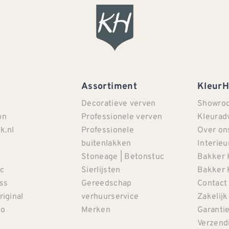
Assortiment
Kleur
Decoratieve verven
Showro
on
Professionele verven
Kleurad
k.nl
Professionele
Over on
buitenlakken
Interieu
Stoneage | Betonstuc
Bakker 
c
Sierlijsten
Bakker 
iss
Gereedschap
Contact
riginal
verhuurservice
Zakelijk
co
Merken
Garanti
Verzendi