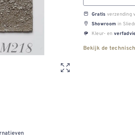
verzending v
Gratis
in Slied
Showroom
Kleur- en
verfadvi
Bekijk de technisc
rnatieven