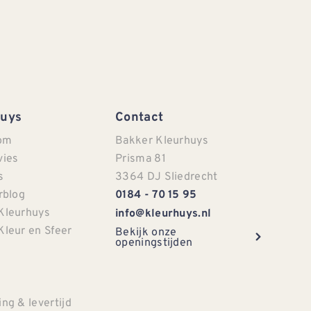
Huys
Contact
om
Bakker Kleurhuys
vies
Prisma 81
s
3364 DJ Sliedrecht
rblog
0184 - 70 15 95
Kleurhuys
info@kleurhuys.nl
Kleur en Sfeer
Bekijk onze
openingstijden
e
ng & levertijd