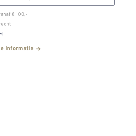
anaf € 100,-
recht
es
he informatie