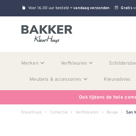
Voor 16.00 uur besteld =
v
vandaag verzonden
Gratis
Merken
Verfkleuren
Schildersb
Meubels & accessoires
Kleuradvies
Ook tijdens de hele zom
KleurHuys
Collectie
Verfkleuren
Beige
San 