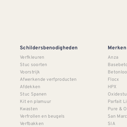
Schildersbenodigheden
Merken
Verfkleuren
Anza
Stuc soorten
Basebet
Voorstrijk
Betonloo
Afwerkende verfproducten
Flocx
Afdekken
HPX
Stuc Spanen
Oxidestu
Kit en plamuur
Parfait L
Kwasten
Pure & O
Verfrollen en beugels
San Mar
Verfbakken
SIA