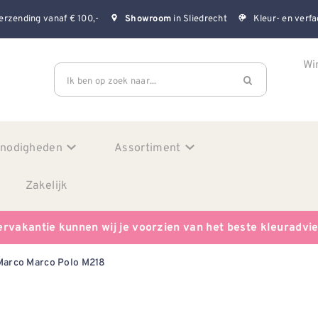
erzending vanaf € 100,-
in Sliedrecht
Kleur- en verfa
Showroom
Wi
Ik ben op zoek naar...
enodigheden
Assortiment
Zakelijk
ervakantie kunnen wij je voorzien van het beste kleuradvi
Marco Marco Polo M218