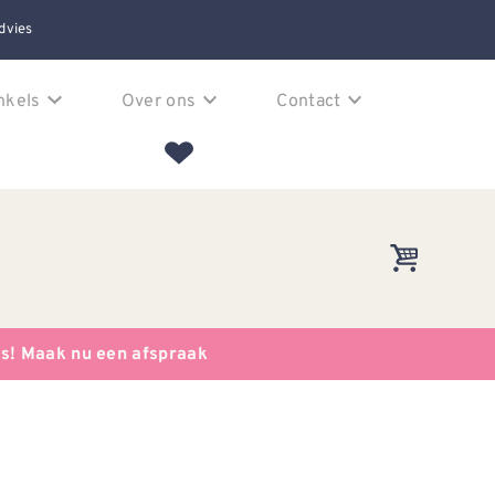
dvies
nkels
Over ons
Contact
es! Maak nu een afspraak