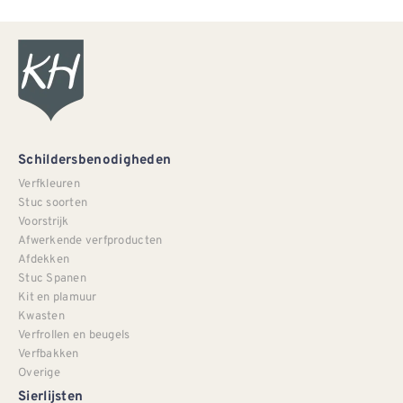
Schildersbenodigheden
Verfkleuren
Stuc soorten
Voorstrijk
Afwerkende verfproducten
Afdekken
Stuc Spanen
Kit en plamuur
Kwasten
Verfrollen en beugels
Verfbakken
Overige
Sierlijsten