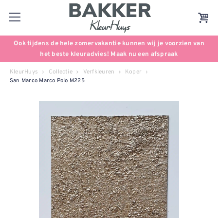
Ook tijdens de hele zomervakantie kunnen wij je voorzien van
het beste kleuradvies! Maak nu een afspraak
KleurHuys
Collectie
Verfkleuren
Koper
San Marco Marco Polo M225