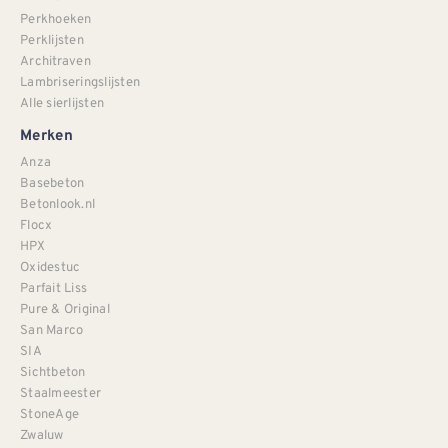
Perkhoeken
Perklijsten
Architraven
Lambriseringslijsten
Alle sierlijsten
Merken
Anza
Basebeton
Betonlook.nl
Flocx
HPX
Oxidestuc
Parfait Liss
Pure & Original
San Marco
SIA
Sichtbeton
Staalmeester
StoneAge
Zwaluw