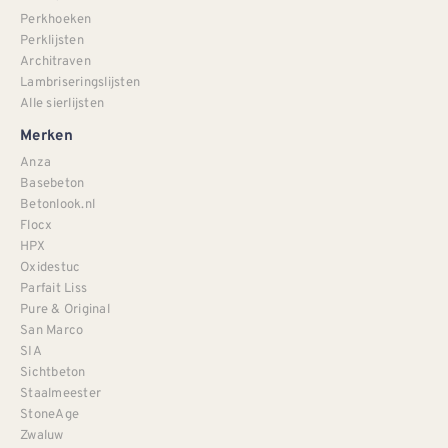
Perkhoeken
Perklijsten
Architraven
Lambriseringslijsten
Alle sierlijsten
Merken
Anza
Basebeton
Betonlook.nl
Flocx
HPX
Oxidestuc
Parfait Liss
Pure & Original
San Marco
SIA
Sichtbeton
Staalmeester
StoneAge
Zwaluw