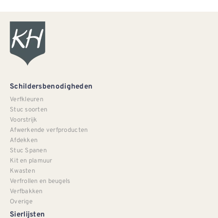
Schildersbenodigheden
Verfkleuren
Stuc soorten
Voorstrijk
Afwerkende verfproducten
Afdekken
Stuc Spanen
Kit en plamuur
Kwasten
Verfrollen en beugels
Verfbakken
Overige
Sierlijsten