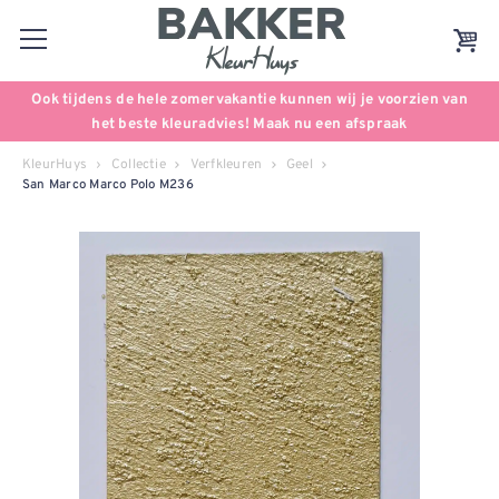
Ook tijdens de hele zomervakantie kunnen wij je voorzien van
het beste kleuradvies! Maak nu een afspraak
KleurHuys
Collectie
Verfkleuren
Geel
San Marco Marco Polo M236