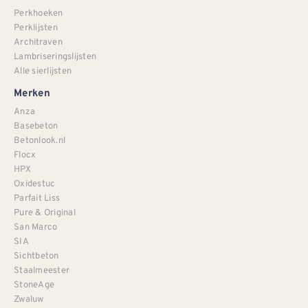
Perkhoeken
Perklijsten
Architraven
Lambriseringslijsten
Alle sierlijsten
Merken
Anza
Basebeton
Betonlook.nl
Flocx
HPX
Oxidestuc
Parfait Liss
Pure & Original
San Marco
SIA
Sichtbeton
Staalmeester
StoneAge
Zwaluw