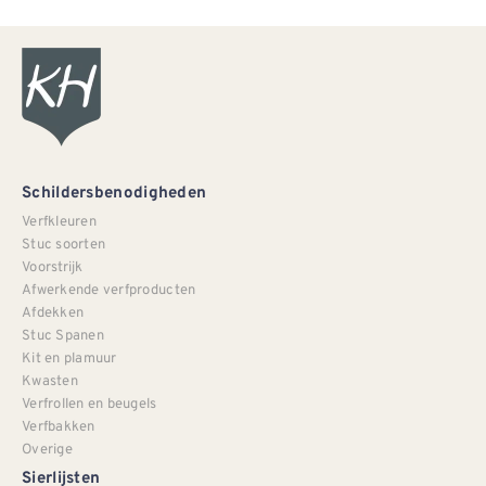
Schildersbenodigheden
Verfkleuren
Stuc soorten
Voorstrijk
Afwerkende verfproducten
Afdekken
Stuc Spanen
Kit en plamuur
Kwasten
Verfrollen en beugels
Verfbakken
Overige
Sierlijsten