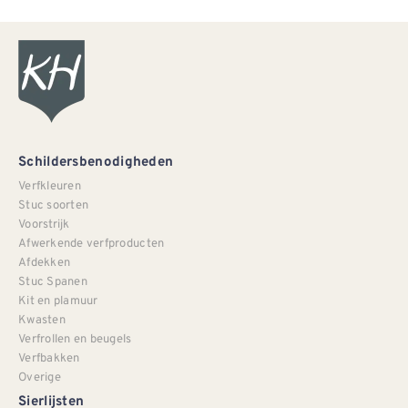
Schildersbenodigheden
Verfkleuren
Stuc soorten
Voorstrijk
Afwerkende verfproducten
Afdekken
Stuc Spanen
Kit en plamuur
Kwasten
Verfrollen en beugels
Verfbakken
Overige
Sierlijsten