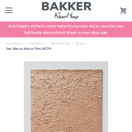
Ook tijdens de hele zomervakantie kunnen wij je voorzien van
het beste kleuradvies! Maak nu een afspraak
KleurHuys
Collectie
Verfkleuren
Bruin
San Marco Marco Polo M239