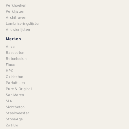
Perkhoeken
Perklijsten
Architraven
Lambriseringslijsten
Alle sierlijsten
Merken
Anza
Basebeton
Betonlook.nl
Flocx
HPX
Oxidestuc
Parfait Liss
Pure & Original
San Marco
SIA
Sichtbeton
Staalmeester
StoneAge
Zwaluw