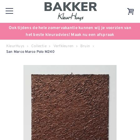
Ook tijdens de hele zomervakantie kunnen wij je voorzien van
het beste kleuradvies! Maak nu een afspraak
KleurHuys
Collectie
Verfkleuren
Bruin
San Marco Marco Polo M240