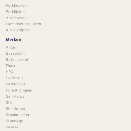
Perkhoeken
Perklijsten
Architraven
Lambriseringslijsten
Alle sierlijsten
Merken
Anza
Basebeton
Betonlook.nl
Flocx
HPX
Oxidestuc
Parfait Liss
Pure & Original
San Marco
SIA
Sichtbeton
Staalmeester
StoneAge
Zwaluw