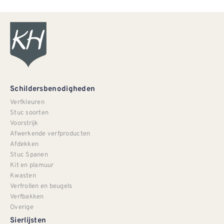
Schildersbenodigheden
Verfkleuren
Stuc soorten
Voorstrijk
Afwerkende verfproducten
Afdekken
Stuc Spanen
Kit en plamuur
Kwasten
Verfrollen en beugels
Verfbakken
Overige
Sierlijsten