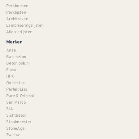
Perkhoeken
Perklijsten
Architraven
Lambriseringslijsten
Alle sierlijsten
Merken
Anza
Basebeton
Betonlook.nl
Flocx
HPX
Oxidestuc
Parfait Liss
Pure & Original
San Marco
SIA
Sichtbeton
Staalmeester
StoneAge
Zwaluw