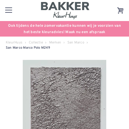
Ook tijdens de hele zomervakantie kunnen wij je voorzien van
het beste kleuradvies! Maak nu een afspraak
KleurHuys
Collectie
Merken
San Marco
San Marco Marco Polo M249