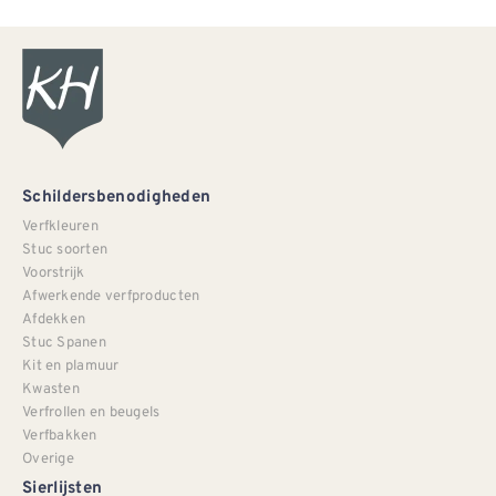
Schildersbenodigheden
Verfkleuren
Stuc soorten
Voorstrijk
Afwerkende verfproducten
Afdekken
Stuc Spanen
Kit en plamuur
Kwasten
Verfrollen en beugels
Verfbakken
Overige
Sierlijsten