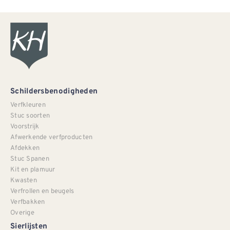
Schildersbenodigheden
Verfkleuren
Stuc soorten
Voorstrijk
Afwerkende verfproducten
Afdekken
Stuc Spanen
Kit en plamuur
Kwasten
Verfrollen en beugels
Verfbakken
Overige
Sierlijsten