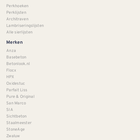
Perkhoeken
Perklijsten
Architraven
Lambriseringslijsten
Alle sierlijsten
Merken
Anza
Basebeton
Betonlook.nl
Flocx
HPX
Oxidestuc
Parfait Liss
Pure & Original
San Marco
SIA
Sichtbeton
Staalmeester
StoneAge
Zwaluw