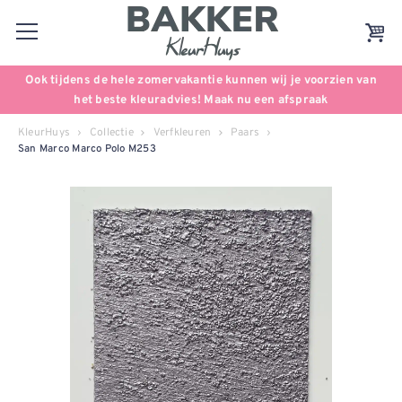
Ook tijdens de hele zomervakantie kunnen wij je voorzien van
het beste kleuradvies! Maak nu een afspraak
KleurHuys
Collectie
Verfkleuren
Paars
San Marco Marco Polo M253