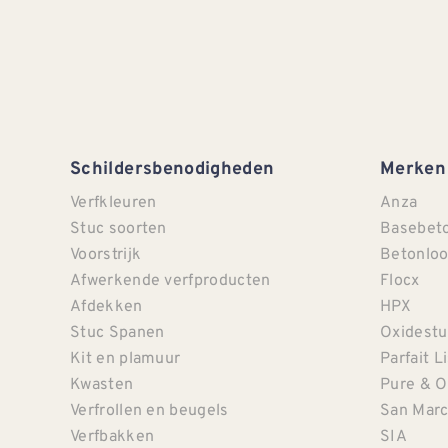
Schildersbenodigheden
Merken
Verfkleuren
Anza
Stuc soorten
Basebet
Voorstrijk
Betonloo
Afwerkende verfproducten
Flocx
Afdekken
HPX
Stuc Spanen
Oxidestu
Kit en plamuur
Parfait L
Kwasten
Pure & O
Verfrollen en beugels
San Mar
Verfbakken
SIA