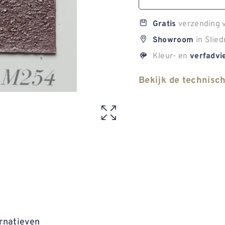
verzending v
Gratis
in Slied
Showroom
Kleur- en
verfadvi
Bekijk de technisc
rnatieven