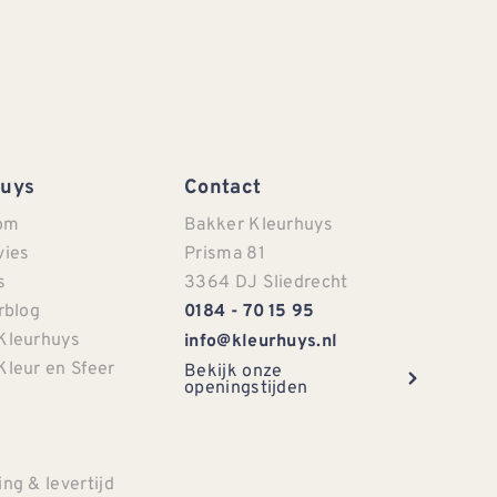
Huys
Contact
om
Bakker Kleurhuys
vies
Prisma 81
s
3364 DJ Sliedrecht
rblog
0184 - 70 15 95
Kleurhuys
info@kleurhuys.nl
Kleur en Sfeer
Bekijk onze
openingstijden
e
ng & levertijd