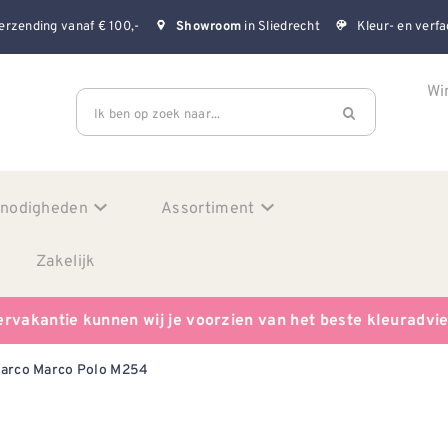
erzending vanaf € 100,-
in Sliedrecht
Kleur- en verfa
Showroom
Wi
Ik ben op zoek naar...
enodigheden
Assortiment
Zakelijk
ervakantie kunnen wij je voorzien van het beste kleuradvi
arco Marco Polo M254