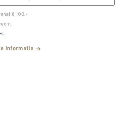
anaf € 100,-
recht
es
he informatie