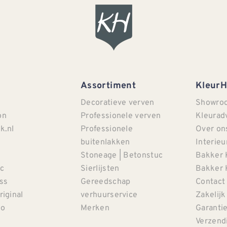
Assortiment
Kleur
Decoratieve verven
Showro
on
Professionele verven
Kleurad
k.nl
Professionele
Over on
buitenlakken
Interieu
Stoneage | Betonstuc
Bakker 
c
Sierlijsten
Bakker 
iss
Gereedschap
Contact
riginal
verhuurservice
Zakelijk
co
Merken
Garanti
Verzendi