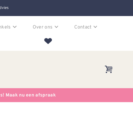
dvies
nkels
Over ons
Contact
es! Maak nu een afspraak