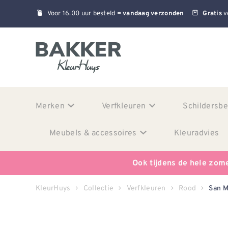
Voor 16.00 uur besteld =
v
vandaag verzonden
Gratis
Merken
Verfkleuren
Schildersb
Meubels & accessoires
Kleuradvies
Ook tijdens de hele zom
KleurHuys
Collectie
Verfkleuren
Rood
San M