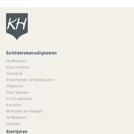
Schildersbenodigheden
Verfkleuren
Stuc soorten
Voorstrijk
Afwerkende verfproducten
Afdekken
Stuc Spanen
Kit en plamuur
Kwasten
Verfrollen en beugels
Verfbakken
Overige
Sierlijsten