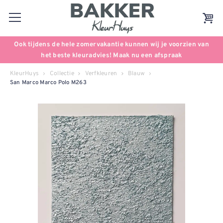
Ook tijdens de hele zomervakantie kunnen wij je voorzien van
het beste kleuradvies! Maak nu een afspraak
KleurHuys
Collectie
Verfkleuren
Blauw
San Marco Marco Polo M263