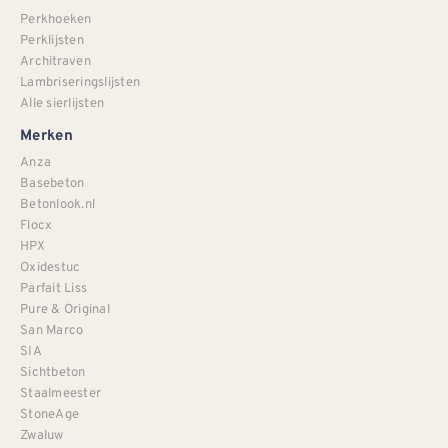
Perkhoeken
Perklijsten
Architraven
Lambriseringslijsten
Alle sierlijsten
Merken
Anza
Basebeton
Betonlook.nl
Flocx
HPX
Oxidestuc
Parfait Liss
Pure & Original
San Marco
SIA
Sichtbeton
Staalmeester
StoneAge
Zwaluw