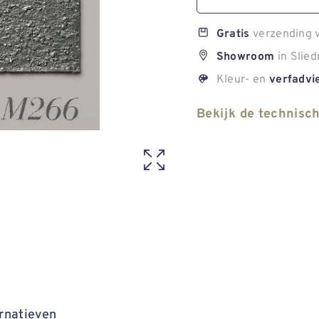
verzending v
Gratis
in Slied
Showroom
Kleur- en
verfadvi
Bekijk de technisc
rnatieven