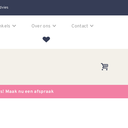
dvies
nkels
Over ons
Contact
es! Maak nu een afspraak