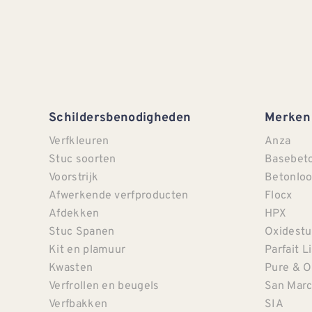
Schildersbenodigheden
Merken
Verfkleuren
Anza
Stuc soorten
Basebet
Voorstrijk
Betonloo
Afwerkende verfproducten
Flocx
Afdekken
HPX
Stuc Spanen
Oxidestu
Kit en plamuur
Parfait L
Kwasten
Pure & O
Verfrollen en beugels
San Mar
Verfbakken
SIA