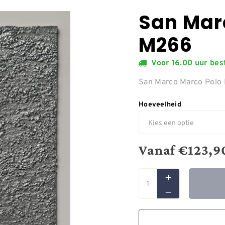
San Mar
M266
Voor 16.00 uur be
San Marco Marco Pol
Hoeveelheid
Vanaf
€
123,9