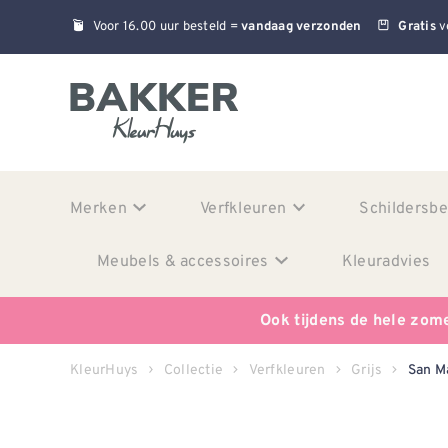
Voor 16.00 uur besteld =
v
vandaag verzonden
Gratis
Merken
Verfkleuren
Schildersb
Meubels & accessoires
Kleuradvies
Ook tijdens de hele zom
KleurHuys
Collectie
Verfkleuren
Grijs
San M