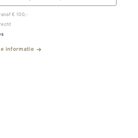
anaf € 100,-
recht
es
he informatie