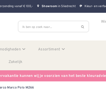
erzending vanaf € 100,-
in Sliedrecht
Kleur- en verfa
Showroom
Wi
Ik ben op zoek naar...
enodigheden
Assortiment
Zakelijk
ervakantie kunnen wij je voorzien van het beste kleuradvi
arco Marco Polo M266