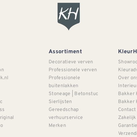
Assortiment
Kleur
Decoratieve verven
Showro
on
Professionele verven
Kleurad
k.nl
Professionele
Over on
buitenlakken
Interieu
Stoneage | Betonstuc
Bakker 
c
Sierlijsten
Bakker 
iss
Gereedschap
Contact
riginal
verhuurservice
Zakelijk
co
Merken
Garanti
Verzendi