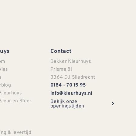
Huys
Contact
om
Bakker Kleurhuys
vies
Prisma 81
s
3364 DJ Sliedrecht
rblog
0184 - 70 15 95
Kleurhuys
info@kleurhuys.nl
Kleur en Sfeer
Bekijk onze
openingstijden
e
ng & levertijd