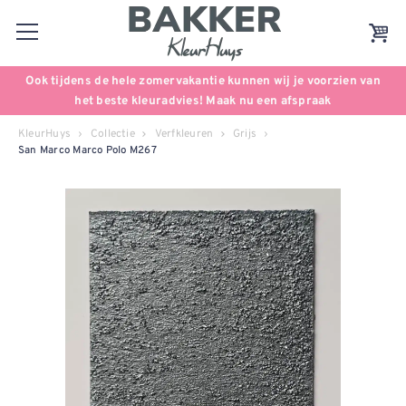
Ook tijdens de hele zomervakantie kunnen wij je voorzien van
het beste kleuradvies! Maak nu een afspraak
KleurHuys
Collectie
Verfkleuren
Grijs
San Marco Marco Polo M267