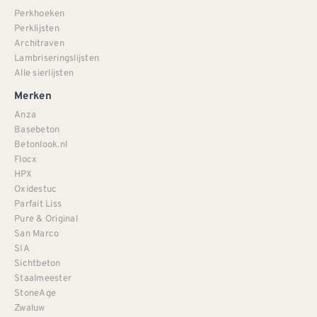
Perkhoeken
Perklijsten
Architraven
Lambriseringslijsten
Alle sierlijsten
Merken
Anza
Basebeton
Betonlook.nl
Flocx
HPX
Oxidestuc
Parfait Liss
Pure & Original
San Marco
SIA
Sichtbeton
Staalmeester
StoneAge
Zwaluw