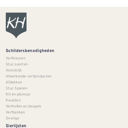
Schildersbenodigheden
Verfkleuren
Stuc soorten
Voorstrijk
Afwerkende verfproducten
Afdekken
Stuc Spanen
Kit en plamuur
Kwasten
Verfrollen en beugels
Verfbakken
Overige
Sierlijsten