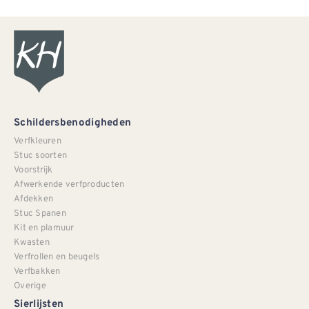
Schildersbenodigheden
Verfkleuren
Stuc soorten
Voorstrijk
Afwerkende verfproducten
Afdekken
Stuc Spanen
Kit en plamuur
Kwasten
Verfrollen en beugels
Verfbakken
Overige
Sierlijsten