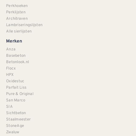
Perkhoeken
Perklijsten
Architraven
Lambriseringslijsten
Alle sierlijsten
Merken
Anza
Basebeton
Betonlook.nl
Flocx
HPX
Oxidestuc
Parfait Liss
Pure & Original
San Marco
SIA
Sichtbeton
Staalmeester
StoneAge
Zwaluw