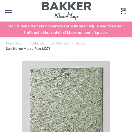
Ook tijdens de hele zomervakantie kunnen wij je voorzien van
het beste kleuradvies! Maak nu een afspraak
KleurHuys
Collectie
Verfkleuren
Groen
San Marco Marco Polo M271