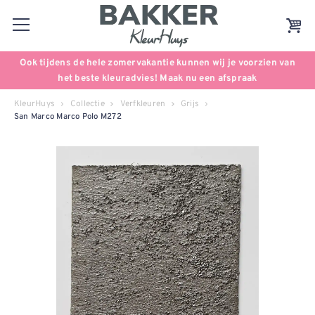
Ook tijdens de hele zomervakantie kunnen wij je voorzien van
het beste kleuradvies! Maak nu een afspraak
KleurHuys
Collectie
Verfkleuren
Grijs
San Marco Marco Polo M272