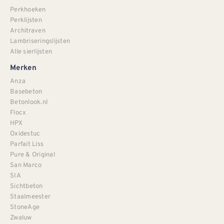
Perkhoeken
Perklijsten
Architraven
Lambriseringslijsten
Alle sierlijsten
Merken
Anza
Basebeton
Betonlook.nl
Flocx
HPX
Oxidestuc
Parfait Liss
Pure & Original
San Marco
SIA
Sichtbeton
Staalmeester
StoneAge
Zwaluw