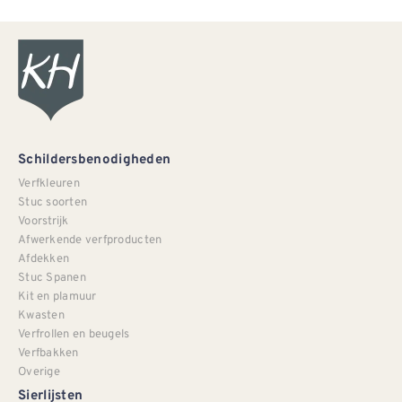
Schildersbenodigheden
Verfkleuren
Stuc soorten
Voorstrijk
Afwerkende verfproducten
Afdekken
Stuc Spanen
Kit en plamuur
Kwasten
Verfrollen en beugels
Verfbakken
Overige
Sierlijsten