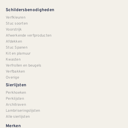
Schildersbenodigheden
Verfkleuren
Stuc soorten
Voorstrijk
Afwerkende verfproducten
Afdekken
Stuc Spanen
Kit en plamuur
Kwasten
Verfrollen en beugels
Verfbakken
Overige
Sierlijsten
Perkhoeken
Perklijsten
Architraven
Lambriseringslijsten
Alle sierlijsten
Merken