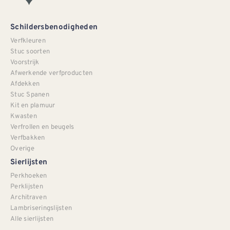
Schildersbenodigheden
Verfkleuren
Stuc soorten
Voorstrijk
Afwerkende verfproducten
Afdekken
Stuc Spanen
Kit en plamuur
Kwasten
Verfrollen en beugels
Verfbakken
Overige
Sierlijsten
Perkhoeken
Perklijsten
Architraven
Lambriseringslijsten
Alle sierlijsten