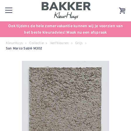
Ook tijdens de hele zomervakantie kunnen wij je voorzien van
het beste kleuradvies! Maak nu een afspraak
KleurHuys
Collectie
Verfkleuren
Grijs
San Marco Sablé M302