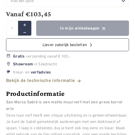
Vanaf
€
103,45
In mijn winkelwagen
Liever zakelijk bestellen
verzending vanaf € 100,-
Gratis
in Sliedrecht
Showroom
Kleur- en
verfadvies
Bekijk de technische informatie
Productinformatie
San Marco Sablé is een matte muurverf met een grove korrel
erin
Deze luxe verf heeft een chique uitstraling en is geheel afneembaar.
Je kunt de Sablé gemakkelijk aanbrengen met een blokkwast of
spaan. 1 laag is voldoende, dus je bent ook nog eens zo klaar. Maak
altijd gebruik van de Decorfond voorstrijk, voor een goede hechting.