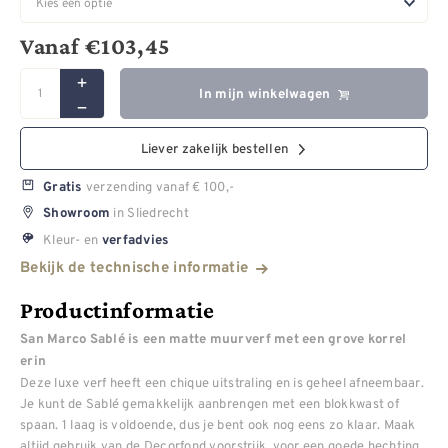
Vanaf
€
103,45
In mijn winkelwagen
Liever zakelijk bestellen
verzending vanaf € 100,-
Gratis
in Sliedrecht
Showroom
Kleur- en
verfadvies
Bekijk de technische informatie
Productinformatie
San Marco Sablé is een matte muurverf met een grove korrel
erin
Deze luxe verf heeft een chique uitstraling en is geheel afneembaar.
Je kunt de Sablé gemakkelijk aanbrengen met een blokkwast of
spaan. 1 laag is voldoende, dus je bent ook nog eens zo klaar. Maak
altijd gebruik van de Decorfond voorstrijk, voor een goede hechting.