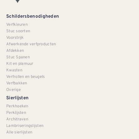
Schildersbenodigheden
Verfkleuren
Stuc soorten
Voorstrijk
Afwerkende verfproducten
Afdekken
Stuc Spanen
Kit en plamuur
Kwasten
Verfrollen en beugels
Verfbakken
Overige
Sierlijsten
Perkhoeken
Perklijsten
Architraven
Lambriseringslijsten
Alle sierlijsten