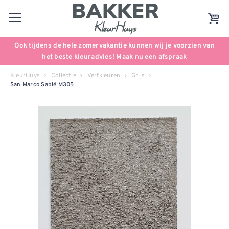
Ook tijdens de hele zomervakantie kunnen wij je voorzien van
het beste kleuradvies! Maak nu een afspraak
KleurHuys
Collectie
Verfkleuren
Grijs
San Marco Sablé M305