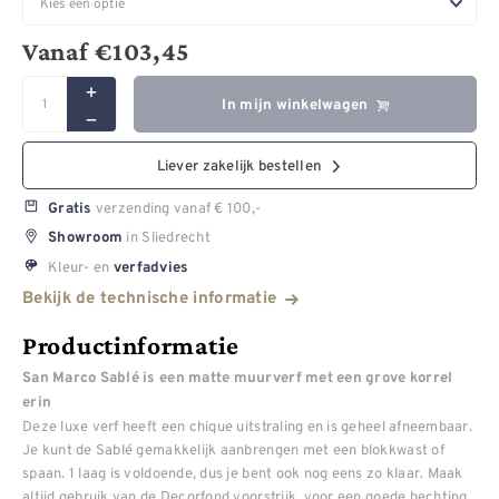
Vanaf
€
103,45
In mijn winkelwagen
Liever zakelijk bestellen
verzending vanaf € 100,-
Gratis
in Sliedrecht
Showroom
Kleur- en
verfadvies
Bekijk de technische informatie
Productinformatie
San Marco Sablé is een matte muurverf met een grove korrel
erin
Deze luxe verf heeft een chique uitstraling en is geheel afneembaar.
Je kunt de Sablé gemakkelijk aanbrengen met een blokkwast of
spaan. 1 laag is voldoende, dus je bent ook nog eens zo klaar. Maak
altijd gebruik van de Decorfond voorstrijk, voor een goede hechting.