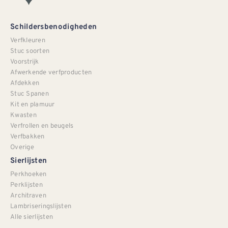
Schildersbenodigheden
Verfkleuren
Stuc soorten
Voorstrijk
Afwerkende verfproducten
Afdekken
Stuc Spanen
Kit en plamuur
Kwasten
Verfrollen en beugels
Verfbakken
Overige
Sierlijsten
Perkhoeken
Perklijsten
Architraven
Lambriseringslijsten
Alle sierlijsten