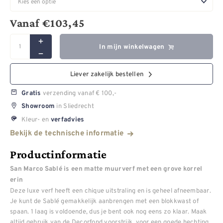
Vanaf
€
103,45
In mijn winkelwagen
Liever zakelijk bestellen
verzending vanaf € 100,-
Gratis
in Sliedrecht
Showroom
Kleur- en
verfadvies
Bekijk de technische informatie
Productinformatie
San Marco Sablé is een matte muurverf met een grove korrel
erin
Deze luxe verf heeft een chique uitstraling en is geheel afneembaar.
Je kunt de Sablé gemakkelijk aanbrengen met een blokkwast of
spaan. 1 laag is voldoende, dus je bent ook nog eens zo klaar. Maak
altijd gebruik van de Decorfond voorstrijk, voor een goede hechting.