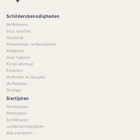
Schildersbenodigheden
Verfkleuren
Stuc soorten
Voorstrijk
Afwerkende verfproducten
Afdekken
Stuc Spanen
Kit en plamuur
Kwasten
Verfrollen en beugels
Verfbakken
Overige
Sierlijsten
Perkhoeken
Perklijsten
Architraven
Lambriseringslijsten
Alle sierlijsten