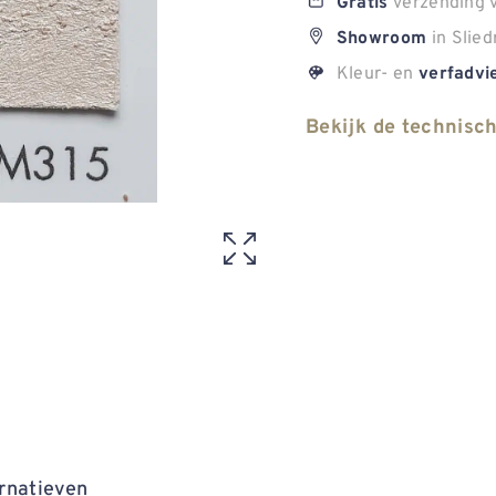
verzending v
Gratis
in Slied
Showroom
Kleur- en
verfadvi
Bekijk de technisc
rnatieven