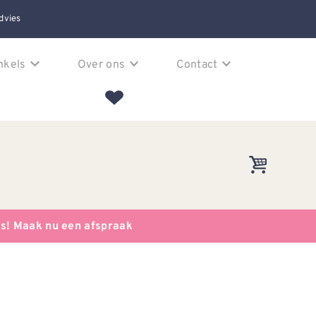
dvies
nkels
Over ons
Contact
es! Maak nu een afspraak