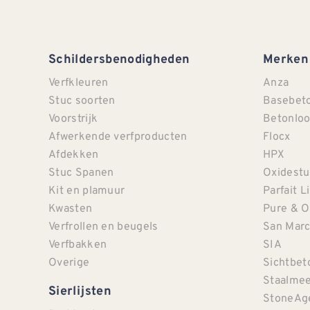
Schildersbenodigheden
Merken
Verfkleuren
Anza
Stuc soorten
Basebet
Voorstrijk
Betonloo
Afwerkende verfproducten
Flocx
Afdekken
HPX
Stuc Spanen
Oxidestu
Kit en plamuur
Parfait L
Kwasten
Pure & O
Verfrollen en beugels
San Mar
Verfbakken
SIA
Overige
Sichtbet
Staalmee
Sierlijsten
StoneAg