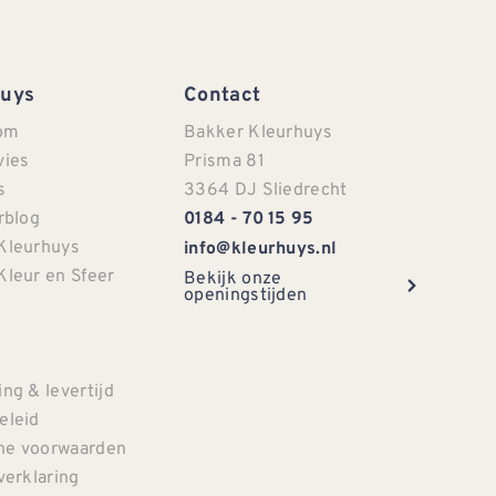
Huys
Contact
om
Bakker Kleurhuys
vies
Prisma 81
s
3364 DJ Sliedrecht
rblog
0184 - 70 15 95
Kleurhuys
info@kleurhuys.nl
Kleur en Sfeer
Bekijk onze
openingstijden
e
ng & levertijd
eleid
e voorwaarden
verklaring