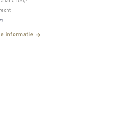
anaf € 100,-
recht
es
he informatie