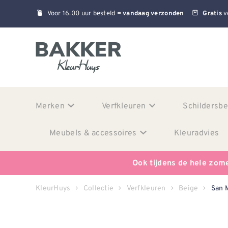
Voor 16.00 uur besteld =
v
vandaag verzonden
Gratis
Merken
Verfkleuren
Schildersb
Meubels & accessoires
Kleuradvies
Ook tijdens de hele zom
KleurHuys
Collectie
Verfkleuren
Beige
San 