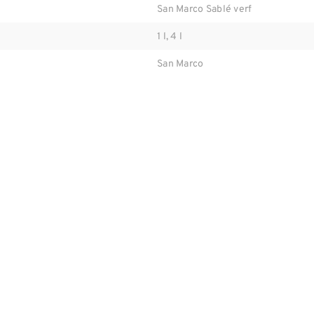
San Marco Sablé verf
1 l, 4 l
San Marco