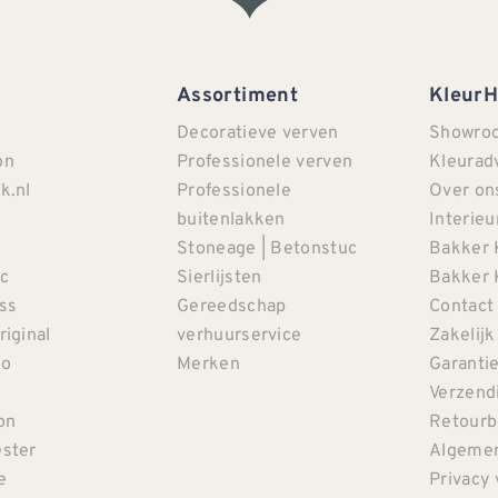
Assortiment
Kleur
Decoratieve verven
Showro
on
Professionele verven
Kleurad
k.nl
Professionele
Over on
buitenlakken
Interieu
Stoneage | Betonstuc
Bakker 
c
Sierlijsten
Bakker 
iss
Gereedschap
Contact
riginal
verhuurservice
Zakelijk
co
Merken
Garanti
Verzendi
on
Retourb
ster
Algemen
e
Privacy 