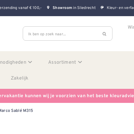
erzending vanaf € 100,-
in Sliedrecht
Kleur- en verfa
Showroom
Wi
Ik ben op zoek naar...
enodigheden
Assortiment
Zakelijk
ervakantie kunnen wij je voorzien van het beste kleuradvi
Marco Sablé M315