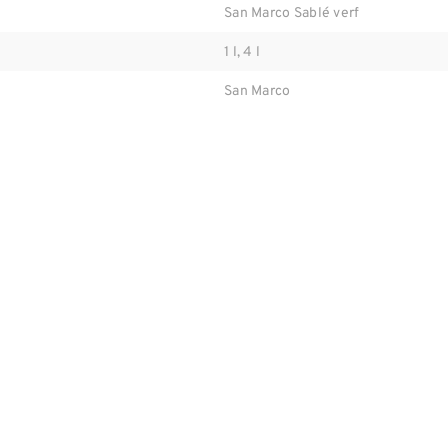
San Marco Sablé verf
1 l, 4 l
San Marco