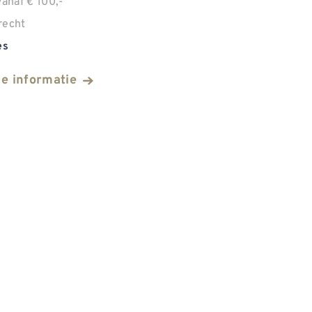
anaf € 100,-
recht
es
he informatie