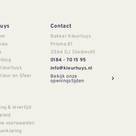
Huys
Contact
om
Bakker Kleurhuys
vies
Prisma 81
s
3364 DJ Sliedrecht
rblog
0184 - 70 15 95
Kleurhuys
info@kleurhuys.nl
Kleur en Sfeer
Bekijk onze
openingstijden
e
ng & levertijd
eleid
e voorwaarden
verklaring