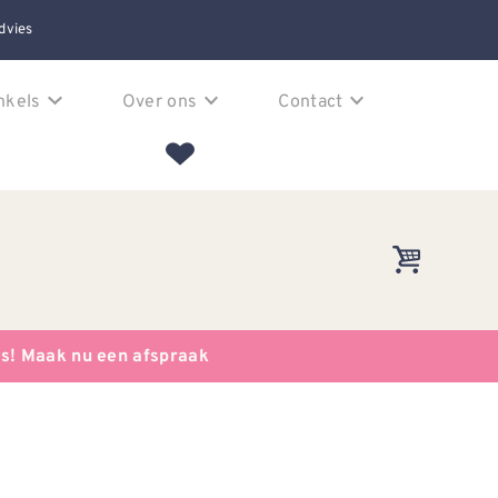
dvies
nkels
Over ons
Contact
es! Maak nu een afspraak