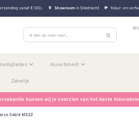
erzending vanaf € 100,-
in Sliedrecht
Kleur- en verfa
Showroom
Wi
Ik ben op zoek naar...
enodigheden
Assortiment
Zakelijk
ervakantie kunnen wij je voorzien van het beste kleuradvi
arco Sablé M322