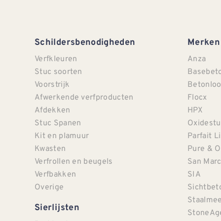
Schildersbenodigheden
Merken
Verfkleuren
Anza
Stuc soorten
Basebet
Voorstrijk
Betonloo
Afwerkende verfproducten
Flocx
Afdekken
HPX
Stuc Spanen
Oxidestu
Kit en plamuur
Parfait L
Kwasten
Pure & O
Verfrollen en beugels
San Mar
Verfbakken
SIA
Overige
Sichtbet
Staalmee
Sierlijsten
StoneAg