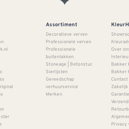
Assortiment
Kleur
Decoratieve verven
Showro
on
Professionele verven
Kleurad
k.nl
Professionele
Over on
buitenlakken
Interieu
Stoneage | Betonstuc
Bakker 
c
Sierlijsten
Bakker 
iss
Gereedschap
Contact
riginal
verhuurservice
Zakelijk
co
Merken
Garanti
Verzendi
on
Retourb
ster
Algemen
e
Privacy 