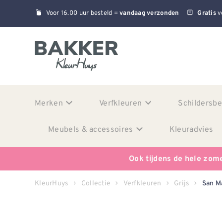
Voor 16.00 uur besteld =
v
vandaag verzonden
Gratis
Merken
Verfkleuren
Schildersb
Meubels & accessoires
Kleuradvies
Ook tijdens de hele zom
KleurHuys
Collectie
Verfkleuren
Grijs
San M