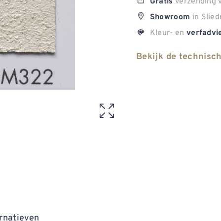
verzending v
Gratis
in Slied
Showroom
Kleur- en
verfadvi
Bekijk de technisc
rnatieven