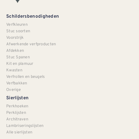
Schildersbenodigheden
Verfkleuren
Stuc soorten
Voorstrijk
Afwerkende verfproducten
Afdekken
Stuc Spanen
Kit en plamuur
Kwasten
Verfrollen en beugels
Verfbakken
Overige
Sierlijsten
Perkhoeken
Perklijsten
Architraven
Lambriseringslijsten
Alle sierlijsten