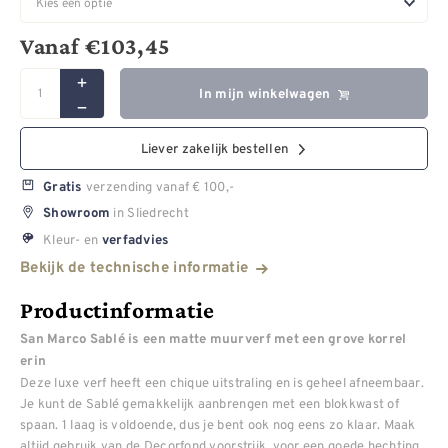
Vanaf
€
103,45
In mijn winkelwagen
Liever zakelijk bestellen
verzending vanaf € 100,-
Gratis
in Sliedrecht
Showroom
Kleur- en
verfadvies
Bekijk de technische informatie
Productinformatie
San Marco Sablé is een matte muurverf met een grove korrel
erin
Deze luxe verf heeft een chique uitstraling en is geheel afneembaar.
Je kunt de Sablé gemakkelijk aanbrengen met een blokkwast of
spaan. 1 laag is voldoende, dus je bent ook nog eens zo klaar. Maak
altijd gebruik van de Decorfond voorstrijk, voor een goede hechting.