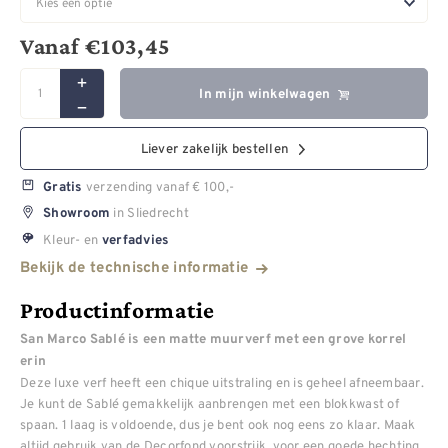
Vanaf
€
103,45
In mijn winkelwagen
Liever zakelijk bestellen
verzending vanaf € 100,-
Gratis
in Sliedrecht
Showroom
Kleur- en
verfadvies
Bekijk de technische informatie
Productinformatie
San Marco Sablé is een matte muurverf met een grove korrel
erin
Deze luxe verf heeft een chique uitstraling en is geheel afneembaar.
Je kunt de Sablé gemakkelijk aanbrengen met een blokkwast of
spaan. 1 laag is voldoende, dus je bent ook nog eens zo klaar. Maak
altijd gebruik van de Decorfond voorstrijk, voor een goede hechting.