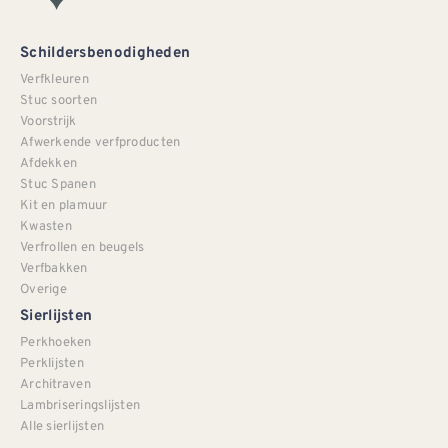
Schildersbenodigheden
Verfkleuren
Stuc soorten
Voorstrijk
Afwerkende verfproducten
Afdekken
Stuc Spanen
Kit en plamuur
Kwasten
Verfrollen en beugels
Verfbakken
Overige
Sierlijsten
Perkhoeken
Perklijsten
Architraven
Lambriseringslijsten
Alle sierlijsten