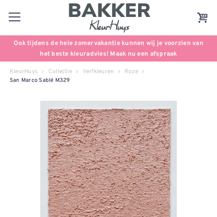
Ook tijdens de hele zomervakantie kunnen wij je voorzien van
het beste kleuradvies! Maak nu een afspraak
KleurHuys
Collectie
Verfkleuren
Roze
San Marco Sablé M329