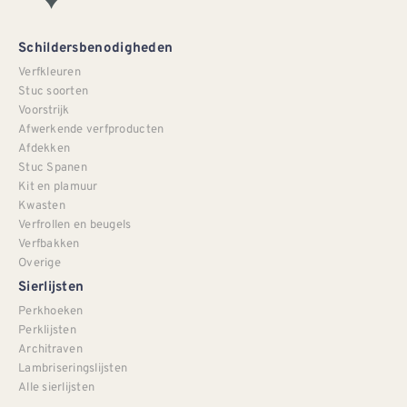
Schildersbenodigheden
Verfkleuren
Stuc soorten
Voorstrijk
Afwerkende verfproducten
Afdekken
Stuc Spanen
Kit en plamuur
Kwasten
Verfrollen en beugels
Verfbakken
Overige
Sierlijsten
Perkhoeken
Perklijsten
Architraven
Lambriseringslijsten
Alle sierlijsten