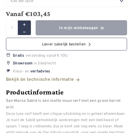
Vanaf
€
103,45
In mijn winkelwagen
Liever zakelijk bestellen
verzending vanaf € 100,-
Gratis
in Sliedrecht
Showroom
Kleur- en
verfadvies
Bekijk de technische informatie
Productinformatie
San Marco Sablé is een matte muurverf met een grove korrel
erin
Deze luxe verf heeft een chique uitstraling en is geheel afneembaar.
Je kunt de Sablé gemakkelijk aanbrengen met een blokkwast of
spaan. 1 laag is voldoende, dus je bent ook nog eens zo klaar. Maak
altijd gebruik van de Decorfond voorstrijk, voor een goede hechting.