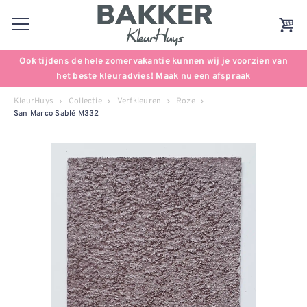
Ook tijdens de hele zomervakantie kunnen wij je voorzien van
het beste kleuradvies! Maak nu een afspraak
KleurHuys
Collectie
Verfkleuren
Roze
San Marco Sablé M332