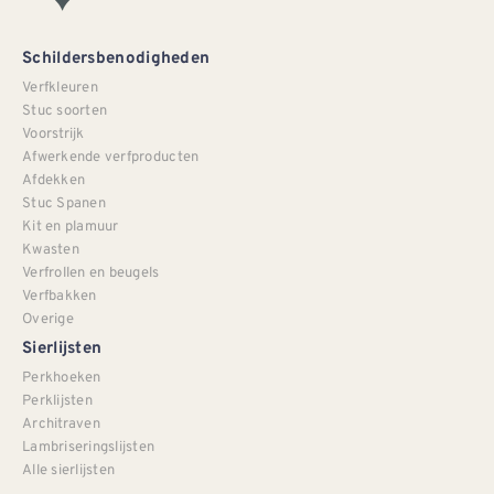
Schildersbenodigheden
Verfkleuren
Stuc soorten
Voorstrijk
Afwerkende verfproducten
Afdekken
Stuc Spanen
Kit en plamuur
Kwasten
Verfrollen en beugels
Verfbakken
Overige
Sierlijsten
Perkhoeken
Perklijsten
Architraven
Lambriseringslijsten
Alle sierlijsten