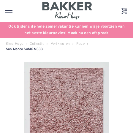
Ook tijdens de hele zomervakantie kunnen wij je voorzien van
het beste kleuradvies! Maak nu een afspraak
KleurHuys
Collectie
Verfkleuren
Roze
San Marco Sablé M333