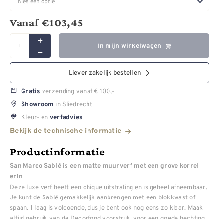
Vanaf
€
103,45
In mijn winkelwagen
Liever zakelijk bestellen
verzending vanaf € 100,-
Gratis
in Sliedrecht
Showroom
Kleur- en
verfadvies
Bekijk de technische informatie
Productinformatie
San Marco Sablé is een matte muurverf met een grove korrel
erin
Deze luxe verf heeft een chique uitstraling en is geheel afneembaar.
Je kunt de Sablé gemakkelijk aanbrengen met een blokkwast of
spaan. 1 laag is voldoende, dus je bent ook nog eens zo klaar. Maak
altijd gebruik van de Decorfond voorstrijk, voor een goede hechting.