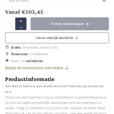
Vanaf
€
103,45
In mijn winkelwagen
Liever zakelijk bestellen
verzending vanaf € 100,-
Gratis
in Sliedrecht
Showroom
Kleur- en
verfadvies
Bekijk de technische informatie
Productinformatie
San Marco Sablé is een matte muurverf met een grove korrel
erin
Deze luxe verf heeft een chique uitstraling en is geheel afneembaar.
Je kunt de Sablé gemakkelijk aanbrengen met een blokkwast of
spaan. 1 laag is voldoende, dus je bent ook nog eens zo klaar. Maak
altijd gebruik van de Decorfond voorstrijk, voor een goede hechting.