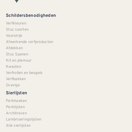
Schildersbenodigheden
Verfkleuren
Stuc soorten
Voorstrijk
Afwerkende verfproducten
Afdekken
Stuc Spanen
Kit en plamuur
Kwasten
Verfrollen en beugels
Verfbakken
Overige
Sierlijsten
Perkhoeken
Perklijsten
Architraven
Lambriseringslijsten
Alle sierlijsten