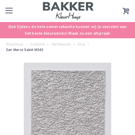
Ook tijdens de hele zomervakantie kunnen wij je voorzien van
het beste kleuradvies! Maak nu een afspraak
KleurHuys
Collectie
Verfkleuren
Grijs
San Marco Sablé M342