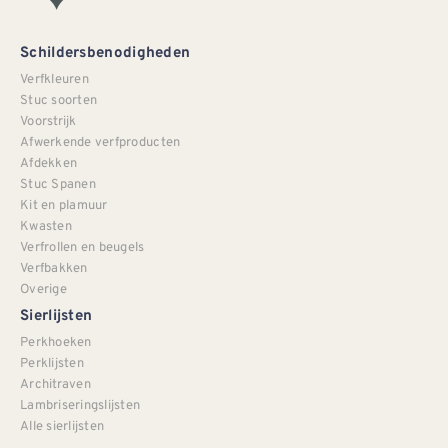
Schildersbenodigheden
Verfkleuren
Stuc soorten
Voorstrijk
Afwerkende verfproducten
Afdekken
Stuc Spanen
Kit en plamuur
Kwasten
Verfrollen en beugels
Verfbakken
Overige
Sierlijsten
Perkhoeken
Perklijsten
Architraven
Lambriseringslijsten
Alle sierlijsten