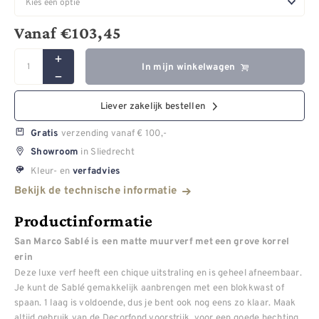
Vanaf
€
103,45
In mijn winkelwagen
Liever zakelijk bestellen
verzending vanaf € 100,-
Gratis
in Sliedrecht
Showroom
Kleur- en
verfadvies
Bekijk de technische informatie
Productinformatie
San Marco Sablé is een matte muurverf met een grove korrel
erin
Deze luxe verf heeft een chique uitstraling en is geheel afneembaar.
Je kunt de Sablé gemakkelijk aanbrengen met een blokkwast of
spaan. 1 laag is voldoende, dus je bent ook nog eens zo klaar. Maak
altijd gebruik van de Decorfond voorstrijk, voor een goede hechting.