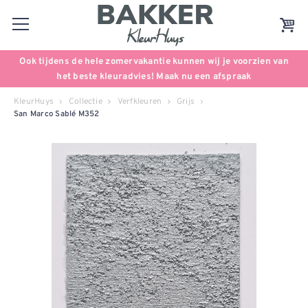
Ook tijdens de hele zomervakantie kunnen wij je voorzien van
het beste kleuradvies! Maak nu een afspraak
KleurHuys
Collectie
Verfkleuren
Grijs
San Marco Sablé M352