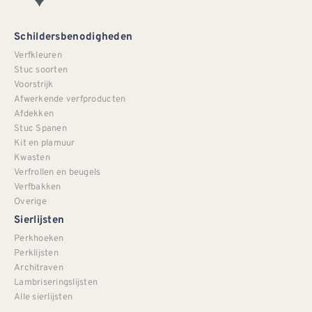
Schildersbenodigheden
Verfkleuren
Stuc soorten
Voorstrijk
Afwerkende verfproducten
Afdekken
Stuc Spanen
Kit en plamuur
Kwasten
Verfrollen en beugels
Verfbakken
Overige
Sierlijsten
Perkhoeken
Perklijsten
Architraven
Lambriseringslijsten
Alle sierlijsten