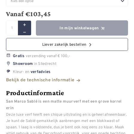
Vanaf
€
103,45
In mijn winkelwagen
Liever zakelijk bestellen
verzending vanaf € 100,-
Gratis
in Sliedrecht
Showroom
Kleur- en
verfadvies
Bekijk de technische informatie
Productinformatie
San Marco Sablé is een matte muurverf met een grove korrel
erin
Deze luxe verf heeft een chique uitstraling en is geheel afneembaar.
Je kunt de Sablé gemakkelijk aanbrengen met een blokkwast of
spaan. 1 laag is voldoende, dus je bent ook nog eens zo klaar. Maak
altijd gebruik van de Decorfond voorstrijk, voor een goede hechting.