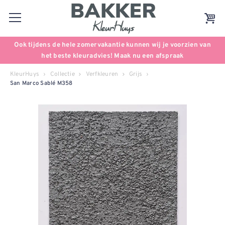
Ook tijdens de hele zomervakantie kunnen wij je voorzien van
het beste kleuradvies! Maak nu een afspraak
KleurHuys
Collectie
Verfkleuren
Grijs
San Marco Sablé M358