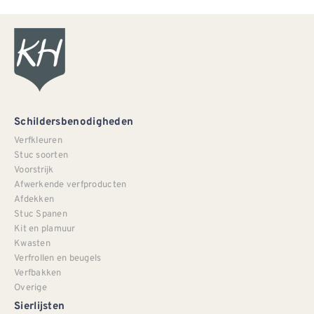
Schildersbenodigheden
Verfkleuren
Stuc soorten
Voorstrijk
Afwerkende verfproducten
Afdekken
Stuc Spanen
Kit en plamuur
Kwasten
Verfrollen en beugels
Verfbakken
Overige
Sierlijsten