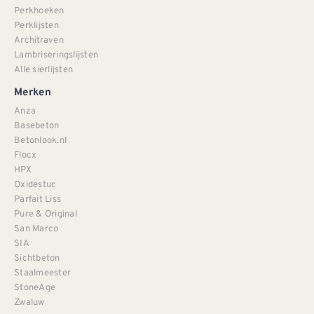
Perkhoeken
Perklijsten
Architraven
Lambriseringslijsten
Alle sierlijsten
Merken
Anza
Basebeton
Betonlook.nl
Flocx
HPX
Oxidestuc
Parfait Liss
Pure & Original
San Marco
SIA
Sichtbeton
Staalmeester
StoneAge
Zwaluw