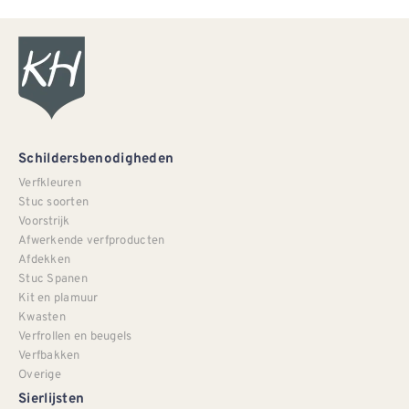
Schildersbenodigheden
Verfkleuren
Stuc soorten
Voorstrijk
Afwerkende verfproducten
Afdekken
Stuc Spanen
Kit en plamuur
Kwasten
Verfrollen en beugels
Verfbakken
Overige
Sierlijsten