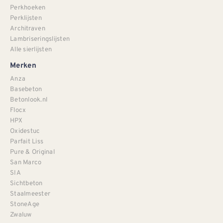
Perkhoeken
Perklijsten
Architraven
Lambriseringslijsten
Alle sierlijsten
Merken
Anza
Basebeton
Betonlook.nl
Flocx
HPX
Oxidestuc
Parfait Liss
Pure & Original
San Marco
SIA
Sichtbeton
Staalmeester
StoneAge
Zwaluw