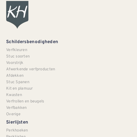
Schildersbenodigheden
Verfkleuren
Stuc soorten
Voorstrijk
Afwerkende verfproducten
Afdekken
Stuc Spanen
Kit en plamuur
Kwasten
Verfrollen en beugels
Verfbakken
Overige
Sierlijsten
Perkhoeken
Perklijsten