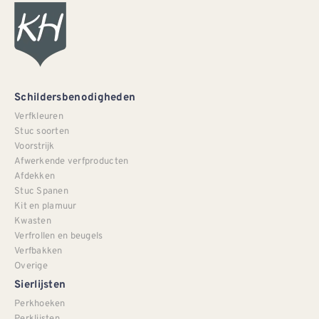
Schildersbenodigheden
Verfkleuren
Stuc soorten
Voorstrijk
Afwerkende verfproducten
Afdekken
Stuc Spanen
Kit en plamuur
Kwasten
Verfrollen en beugels
Verfbakken
Overige
Sierlijsten
Perkhoeken
Perklijsten