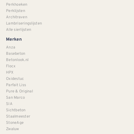
Perkhoeken
Perklijsten
Architraven
Lambriseringslijsten
Alle sierlijsten
Merken
Anza
Basebeton
Betonlook.nl
Flocx
HPX
Oxidestuc
Parfait Liss
Pure & Original
San Marco
SIA
Sichtbeton
Staalmeester
StoneAge
Zwaluw