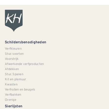
Schildersbenodigheden
Verfkleuren
Stuc soorten
Voorstrijk
Afwerkende verfproducten
Afdekken
Stuc Spanen
Kit en plamuur
Kwasten
Verfrollen en beugels
Verfbakken
Overige
Sierlijsten