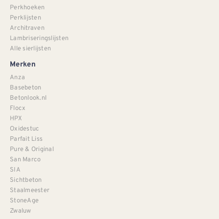
Perkhoeken
Perklijsten
Architraven
Lambriseringslijsten
Alle sierlijsten
Merken
Anza
Basebeton
Betonlook.nl
Flocx
HPX
Oxidestuc
Parfait Liss
Pure & Original
San Marco
SIA
Sichtbeton
Staalmeester
StoneAge
Zwaluw