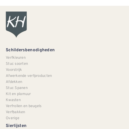
Schildersbenodigheden
Verfkleuren
Stuc soorten
Voorstrijk
Afwerkende verfproducten
Afdekken
Stuc Spanen
Kit en plamuur
Kwasten
Verfrollen en beugels
Verfbakken
Overige
Sierlijsten