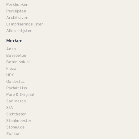
Perkhoeken
Perklijsten
Architraven
Lambriseringslijsten
Alle sierlijsten
Merken
Anza
Basebeton
Betonlook.nl
Flocx
HPX
Oxidestuc
Parfait Liss
Pure & Original
San Marco
SIA
Sichtbeton
Staalmeester
StoneAge
Zwaluw