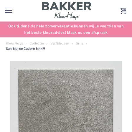
Ook tijdens de hele zomervakantie kunnen wij je voorzien van
het beste kleuradvies! Maak nu een afspraak
KleurHuys
Collectie
Verfkleuren
Grijs
San Marco Cadoro M449