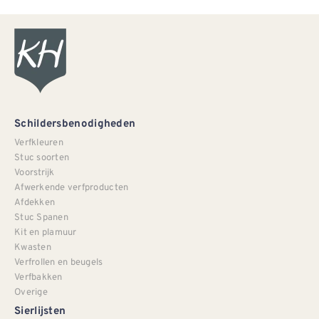
Schildersbenodigheden
Verfkleuren
Stuc soorten
Voorstrijk
Afwerkende verfproducten
Afdekken
Stuc Spanen
Kit en plamuur
Kwasten
Verfrollen en beugels
Verfbakken
Overige
Sierlijsten