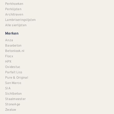
Perkhoeken
Perklijsten
Architraven
Lambriseringslijsten
Alle sierlijsten
Merken
Anza
Basebeton
Betonlook.nl
Flocx
HPX
Oxidestuc
Parfait Liss
Pure & Original
San Marco
SIA
Sichtbeton
Staalmeester
StoneAge
Zwaluw