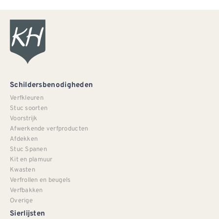
Schildersbenodigheden
Verfkleuren
Stuc soorten
Voorstrijk
Afwerkende verfproducten
Afdekken
Stuc Spanen
Kit en plamuur
Kwasten
Verfrollen en beugels
Verfbakken
Overige
Sierlijsten