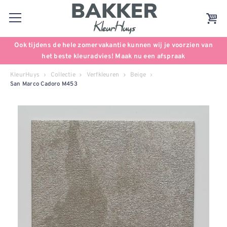
Ook tijdens de hele zomervakantie kunnen wij je voorzien van
het beste kleuradvies! Maak nu een afspraak
KleurHuys
Collectie
Verfkleuren
Beige
San Marco Cadoro M453