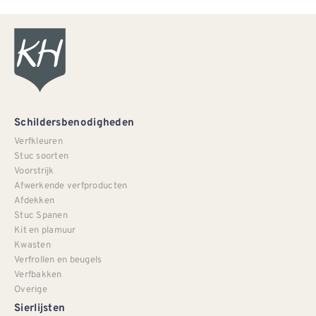
Schildersbenodigheden
Verfkleuren
Stuc soorten
Voorstrijk
Afwerkende verfproducten
Afdekken
Stuc Spanen
Kit en plamuur
Kwasten
Verfrollen en beugels
Verfbakken
Overige
Sierlijsten