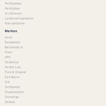
Perkhoeken
Perklijsten
Architraven
Lambriseringslijsten
Alle sierlijsten
Merken
Anza
Basebeton
Betonlook.nl
Flocx
HPX
Oxidestuc
Parfait Liss
Pure & Original
San Marco
SIA
Sichtbeton
Staalmeester
StoneAge
Zwaluw